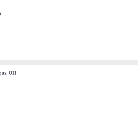
t
bus, OH