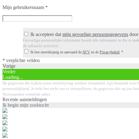
Mijn gebruikersnaam
*
Ik accepteer dat
mijn gevoelige persoonsgegevens
door 
Gevoelige persoonlijke informatie houdt alle informatie in die te mak
de seksuele activiteit.
Ik ben meerderjarig en aanvaard de
AVV
en de
Privacybeleid
.
*
* verplichte velden
Vorige
Verder
Loading...
De gegevens die tijdens jouw inschrijving worden verzameld, zijn bestemd voor h
persoonlijkheid. Je hebt het recht ons te interpelleren, de gegevens die op jou bet
Voorwaarden vermelde adres.
Recente aanmeldingen
Ik begin mijn zoektocht