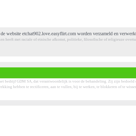
de website etchat902.love.easyflirt.com worden verzameld en verwerkt
en heeft met raciale of etnische afkomst, politieke, filosofische of religieuze over
et bedrijf GDM SA, dat verantwoordelijk is voor de behandeling. Zij zijn bedoeld 
rekking hebben te rectificeren, aan te vullen, bij te werken, te blokkeren of te wis